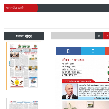
অনলাইন ভার্সন
«
১
সকল পাতা